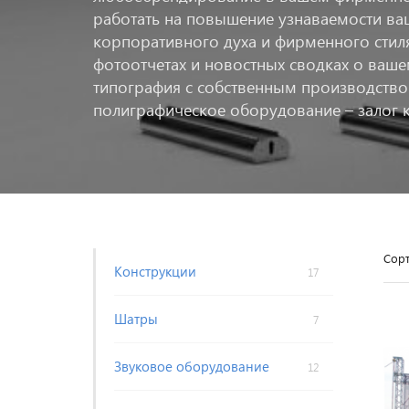
работать на повышение узнаваемости ва
корпоративного духа и фирменного стиля
фотоотчетах и новостных сводках о ваш
типография с собственным производств
полиграфическое оборудование – залог к
Сорт
Конструкции
17
Шатры
7
Звуковое оборудование
12