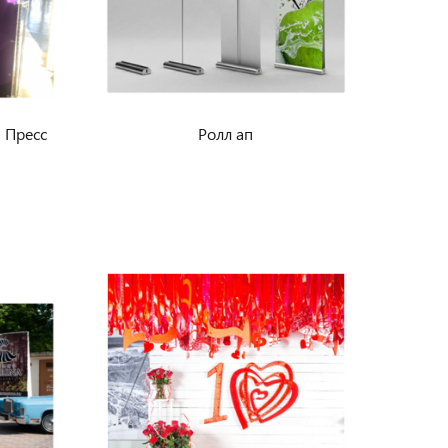
 Пресс
Ролл ап