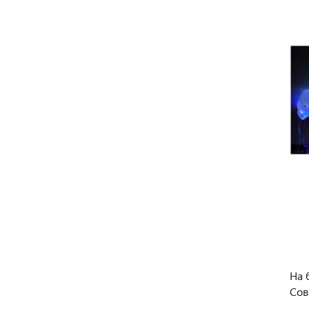
На 
Сов